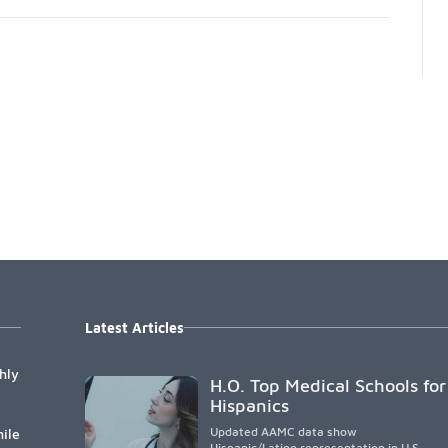
Latest Articles
hly
H.O. Top Medical Schools for
Hispanics
Updated AAMC data show
ile
Hispanic/Latino representation in U.S.