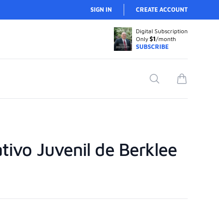
SIGN IN
CREATE ACCOUNT
Digital Subscription
Only
$1
/month
SUBSCRIBE
Search
items in car
tivo Juvenil de Berklee