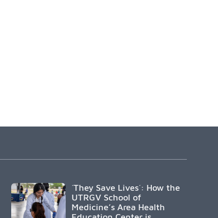
´They Save Lives´: How the
UTRGV School of
Medicine’s Area Health
Education Center is