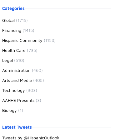
oduct information
Categories
Global
(1715)
Financing
(1415)
Hispanic Community
(1158)
Health Care
(735)
Legal
(510)
Administration
(460)
Arts and Media
(408)
Technology
(303)
AAHHE Presents
(3)
Biology
(1)
Latest Tweets
Tweets by @HispanicOutlook