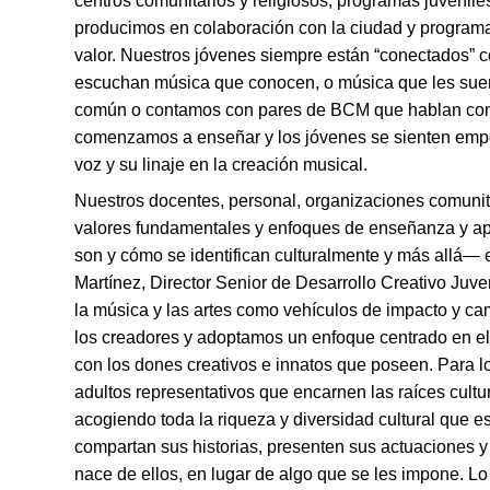
centros comunitarios y religiosos, programas juveniles,
producimos en colaboración con la ciudad y programas
valor. Nuestros jóvenes siempre están “conectados” c
escuchan música que conocen, o música que les suena
común o contamos con pares de BCM que hablan con 
comenzamos a enseñar y los jóvenes se sienten empod
voz y su linaje en la creación musical.
Nuestros docentes, personal, organizaciones comunit
valores fundamentales y enfoques de enseñanza y ap
son y cómo se identifican culturalmente y más allá— e
Martínez, Director Senior de Desarrollo Creativo Juv
la música y las artes como vehículos de impacto y 
los creadores y adoptamos un enfoque centrado en el
con los dones creativos e innatos que poseen. Para lo
adultos representativos que encarnen las raíces cult
acogiendo toda la riqueza y diversidad cultural que e
compartan sus historias, presenten sus actuaciones y
nace de ellos, en lugar de algo que se les impone. L