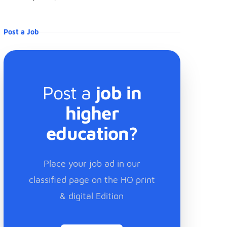
Post a Job
Post a
job in
higher
education?
Place your job ad in our
classified page on the HO print
& digital Edition