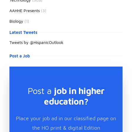
AAHHE Presents
(3)
Biology
(1)
Latest Tweets
Tweets by @HispanicOutlook
Post a Job
Post a
job in higher
education?
Place your job ad in our classified page on
the HO print & digital Edition