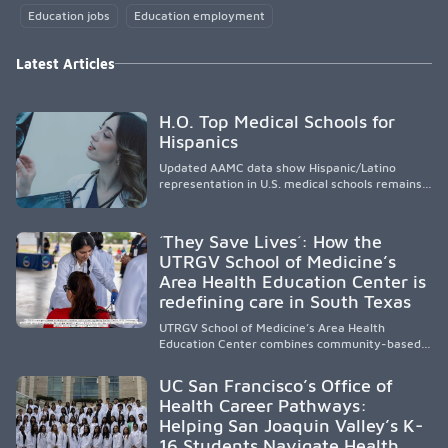
Education jobs
Education employment
Latest Articles
H.O. Top Medical Schools for
Hispanics
Updated AAMC data show Hispanic/Latino
representation in U.S. medical schools remains
disproportionately low, with only modest
enrollment and graduation gains. While certain
public, HSI, and emerging HSI institutions lead in
´They Save Lives´: How the
representation, greater access, targeted
UTRGV School of Medicine’s
support, and participation are needed to
Area Health Education Center is
strengthen the future physician workforce.
redefining care in South Texas
UTRGV School of Medicine’s Area Health
Education Center combines community-based
medical education with compassionate,
accessible healthcare to improve outcomes in
UC San Francisco’s Office of
underserved South Texas. By training culturally
Health Career Pathways:
responsive physicians while removing barriers
Helping San Joaquin Valley’s K-
to care, the program transforms lives,
strengthens communities and creates a lasting
16 Students Navigate Health