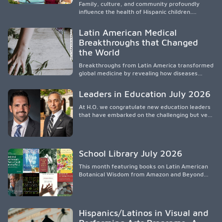
participación en políticas públicas.
Family, culture, and community profoundly
influence the health of Hispanic children.
Research shows that healthy outcomes are
shaped by caregivers, cultural traditions,
Latin American Medical
socioeconomic conditions, maternal health, and
Breakthroughs that Changed
access to supportive resources, highlighting the
the World
need for culturally responsive interventions
that engage families and address social and
Breakthroughs from Latin America transformed
environmental barriers.
global medicine by revealing how diseases
spread, preserving Indigenous medical
knowledge, and pioneering innovative
Leaders in Education July 2026
treatments.
At H.O. we congratulate new education leaders
that have embarked on the challenging but very
rewarding journey of education leadership.
School Library July 2026
This month featuring books on Latin American
Botanical Wisdom from Amazon and Beyond
Medicine from Stanford University Press.
Hispanics/Latinos in Visual and