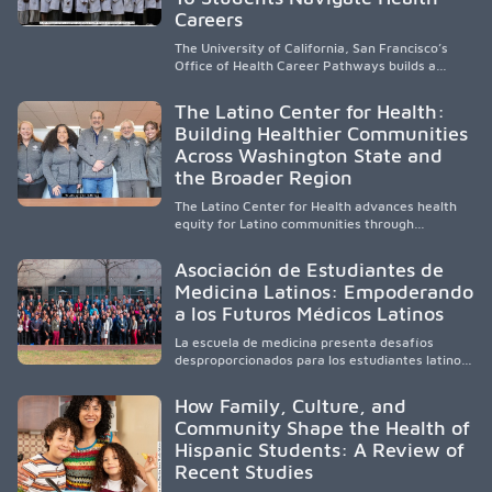
cycle of service and hope.
Careers
The University of California, San Francisco’s
Office of Health Career Pathways builds a
diverse, locally rooted health workforce by
providing mentorship, academic support, and
The Latino Center for Health:
clinical experiences for K-16 students in
Building Healthier Communities
California’s San Joaquin Valley, helping
Across Washington State and
underserved communities overcome barriers
and pursue health careers.
the Broader Region
The Latino Center for Health advances health
equity for Latino communities through
community-engaged research, mobile
healthcare, workforce development, and
Asociación de Estudiantes de
academic partnerships. By expanding culturally
Medicina Latinos: Empoderando
responsive care and training diverse health
a los Futuros Médicos Latinos
professionals, it addresses persistent
healthcare disparities across Washington state
La escuela de medicina presenta desafíos
and the broader WWAMI region.
desproporcionados para los estudiantes latinos
e hispanos (LHS+), lo que impulsa a la Asociación
de Estudiantes de Medicina Latinos a unir,
How Family, Culture, and
orientar, educar y defender a los futuros
Community Shape the Health of
médicos, reducir las inequidades en la medicina
Hispanic Students: A Review of
y fortalecer una atención de la salud
culturalmente sensible mediante el desarrollo
Recent Studies
de liderazgo, el servicio, la investigación y la