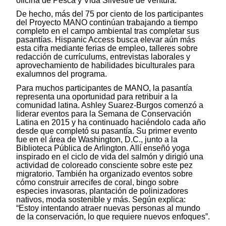
oficina de Pesca y Vida Silvestre de Ventura.
De hecho, más del 75 por ciento de los participantes
del Proyecto MANO continúan trabajando a tiempo
completo en el campo ambiental tras completar sus
pasantías. Hispanic Access busca elevar aún más
esta cifra mediante ferias de empleo, talleres sobre
redacción de currículums, entrevistas laborales y
aprovechamiento de habilidades biculturales para
exalumnos del programa.
Para muchos participantes de MANO, la pasantía
representa una oportunidad para retribuir a la
comunidad latina. Ashley Suarez-Burgos comenzó a
liderar eventos para la Semana de Conservación
Latina en 2015 y ha continuado haciéndolo cada año
desde que completó su pasantía. Su primer evento
fue en el área de Washington, D.C., junto a la
Biblioteca Pública de Arlington. Allí enseñó yoga
inspirado en el ciclo de vida del salmón y dirigió una
actividad de coloreado consciente sobre este pez
migratorio. También ha organizado eventos sobre
cómo construir arrecifes de coral, bingo sobre
especies invasoras, plantación de polinizadores
nativos, moda sostenible y más. Según explica:
“Estoy intentando atraer nuevas personas al mundo
de la conservación, lo que requiere nuevos enfoques”.