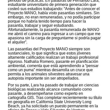
período de prácticas. En palabras de Fernando Lara,
estudiante universitario de primera generación que
costeó sus estudios trabajando: “Antes de conocer el
Proyecto MANO, había visto pasantías similares. Sin
embargo, no eran remuneradas, y no podía participar
porque no habría tenido tiempo para hacer la
pasantía, trabajar y seguir estudiando.
Afortunadamente, la pasantía remunerada de MANO
me abrió el camino para ingresar a un campo que me
apasiona sin la carga de preguntarme si podría pagar
el alquiler”.
Las pasantías del Proyecto MANO siempre son
sustanciales, lo que significa que estos jóvenes
altamente calificados realizan un trabajo profesional
riguroso. Nathalia Romero, pasante en planificación
ambiental, comenta que está aprendiendo a “pensar
como un puma” mientras desarrolla un cruce que
permita a los animales silvestres atravesar una
autopista importante sin ser atropellados.
Por su parte, Lara ha pasado de trabajar en ciencias
biológicas realizando alcance comunitario como
pasante, a desempeñarse como experto en
cartografía GIS. Tras completar recientemente su título
en geografía en California State University Long
Beach, ya ha solicitado un puesto permanente en la