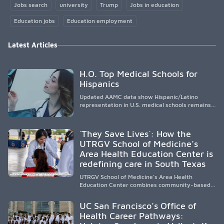
Jobs search
university
Trump
Jobs in education
Education jobs
Education employment
Latest Articles
H.O. Top Medical Schools for
Hispanics
Updated AAMC data show Hispanic/Latino
representation in U.S. medical schools remains
disproportionately low, with only modest
enrollment and graduation gains. While certain
public, HSI, and emerging HSI institutions lead in
´They Save Lives´: How the
representation, greater access, targeted
UTRGV School of Medicine’s
support, and participation are needed to
Area Health Education Center is
strengthen the future physician workforce.
redefining care in South Texas
UTRGV School of Medicine’s Area Health
Education Center combines community-based
medical education with compassionate,
accessible healthcare to improve outcomes in
UC San Francisco’s Office of
underserved South Texas. By training culturally
Health Career Pathways:
responsive physicians while removing barriers