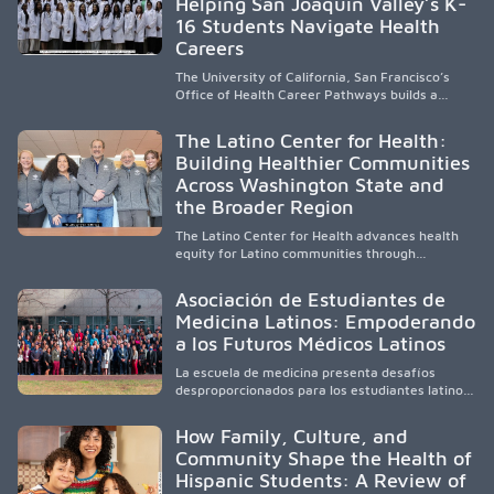
Helping San Joaquin Valley’s K-
to care, the program transforms lives,
strengthens communities and creates a lasting
16 Students Navigate Health
cycle of service and hope.
Careers
The University of California, San Francisco’s
Office of Health Career Pathways builds a
diverse, locally rooted health workforce by
providing mentorship, academic support, and
The Latino Center for Health:
clinical experiences for K-16 students in
Building Healthier Communities
California’s San Joaquin Valley, helping
Across Washington State and
underserved communities overcome barriers
and pursue health careers.
the Broader Region
The Latino Center for Health advances health
equity for Latino communities through
community-engaged research, mobile
healthcare, workforce development, and
Asociación de Estudiantes de
academic partnerships. By expanding culturally
Medicina Latinos: Empoderando
responsive care and training diverse health
a los Futuros Médicos Latinos
professionals, it addresses persistent
healthcare disparities across Washington state
La escuela de medicina presenta desafíos
and the broader WWAMI region.
desproporcionados para los estudiantes latinos
e hispanos (LHS+), lo que impulsa a la Asociación
de Estudiantes de Medicina Latinos a unir,
How Family, Culture, and
orientar, educar y defender a los futuros
Community Shape the Health of
médicos, reducir las inequidades en la medicina
Hispanic Students: A Review of
y fortalecer una atención de la salud