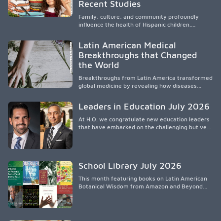
culturalmente sensible mediante el desarrollo
Recent Studies
de liderazgo, el servicio, la investigación y la
participación en políticas públicas.
Family, culture, and community profoundly
influence the health of Hispanic children.
Research shows that healthy outcomes are
shaped by caregivers, cultural traditions,
Latin American Medical
socioeconomic conditions, maternal health, and
Breakthroughs that Changed
access to supportive resources, highlighting the
the World
need for culturally responsive interventions
that engage families and address social and
Breakthroughs from Latin America transformed
environmental barriers.
global medicine by revealing how diseases
spread, preserving Indigenous medical
knowledge, and pioneering innovative
Leaders in Education July 2026
treatments.
At H.O. we congratulate new education leaders
that have embarked on the challenging but very
rewarding journey of education leadership.
School Library July 2026
This month featuring books on Latin American
Botanical Wisdom from Amazon and Beyond
Medicine from Stanford University Press.