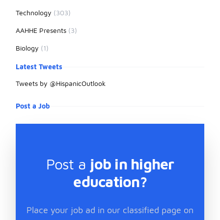
Technology
(303)
AAHHE Presents
(3)
Biology
(1)
Latest Tweets
Tweets by @HispanicOutlook
Post a Job
Post a
job in higher
education?
Place your job ad in our classified page on